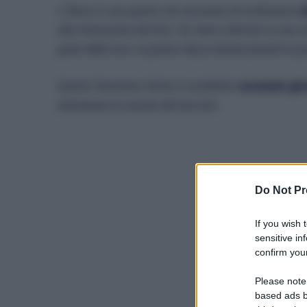
L’Ibisco è una pianta che necessita di moltissima
r
alla formazione dei fiori. Se viene coltivato in una 
parte della luce, la pianta riduce drasticamente la p
Questo fenomeno limita il cosiddetto
accumulo gluc
alimentare la nascita dei boccioli.
Do Not Pr
If you wish 
sensitive in
confirm your
Please note
based ads b