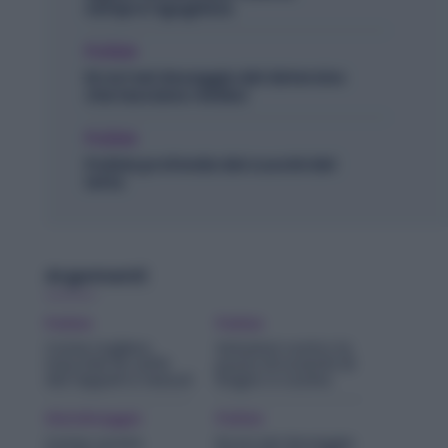
sempre rigogliosa
Pulizie
Errori nel dosaggio del detersivo
che lasciano residui
Pulizie
Pulizia profonda dei cuscini del
letto
Argomenti
Pulizie
Pulizie
Come togliere
Soluzioni contro la
macchie di caffè
puzza di scarichi di
dai tappeti e tessuti
bagno e cucina
Giardinaggio
Pulizie
Come curare
Errori nel dosaggio