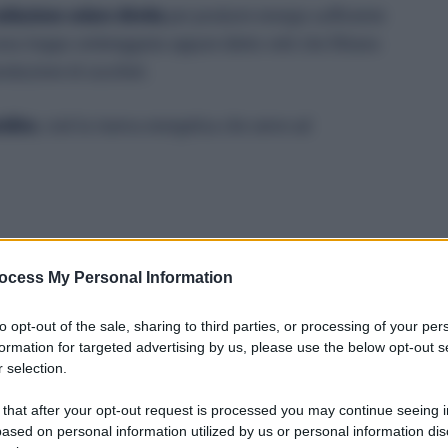
adiazione solare diretta
per produrre energia sufficiente
zona troppo ombreggiata oppure dietro vetri che filtrano
roduzione di zuccheri.
idico
, cioè la riserva energetica che serve ad
ocess My Personal Information
to opt-out of the sale, sharing to third parties, or processing of your per
formation for targeted advertising by us, please use the below opt-out s
 selection.
 that after your opt-out request is processed you may continue seeing i
ased on personal information utilized by us or personal information dis