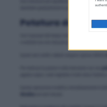
Una nutrizione più equilibrata permette all’Ibisco d
authenti
riprendere gradualmente la produzione di fiori.
Potatura dei rami c
Con il passare del tempo molti rami dell’Ibisco di
e nutrienti ma non riescono più a sviluppare boccioli
Questi rami sottili e deboli vengono spesso definiti
Per riattivare la pianta è utile intervenire con una
po
appena sopra i nodi vegetativi rivolti verso l’esterno
Questa operazione modifica immediatamente la distr
idraulica
nei rami rimasti.