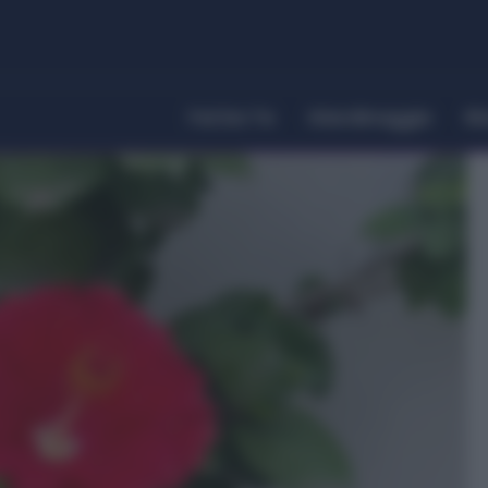
Fai Da Te
Giardinaggio
Ri