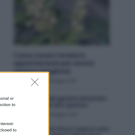
Come curare l’Aralia in
appartamento per averla
sempre rigogliosa
Giardinaggio
21 Maggio 2026
Perché i fiori del geranio diventano
sonal or
secchi e come farli ripartire
ection to
Giardinaggio
20 Maggio 2026
nterest-
Come gestire la Vinca rosea in vaso
closed to