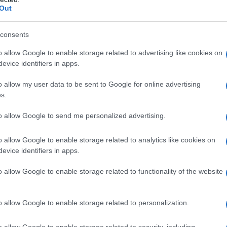
 vegetazione ma può compromettere seriamente la
Out
consents
to, il
bilancio minerale
della pianta si sbilancia verso
o allow Google to enable storage related to advertising like cookies on
si allungano rapidamente e le foglie diventano grandi,
evice identifiers in apps.
o allow my user data to be sent to Google for online advertising
s.
rizzato quasi esclusivamente verso la
crescita strutturale
to allow Google to send me personalized advertising.
ettono di svilupparsi correttamente.
o allow Google to enable storage related to analytics like cookies on
 apporti azotati e aumentare invece la presenza
evice identifiers in apps.
 formazione delle gemme floreali.
o allow Google to enable storage related to functionality of the website
cellulari e migliora la consistenza dei tessuti, mentre il
lle.
o allow Google to enable storage related to personalization.
o allow Google to enable storage related to security, including