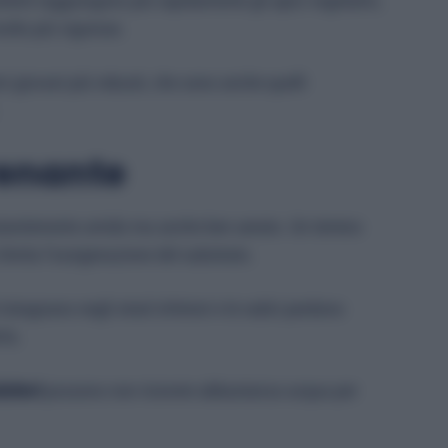
rienti raggiungono più rapidamente gli apici vegetativi,
molto più vigorose.
mi giovani più robusti, che sono anche quelli
renante
ostantemente umido ma anche ben aerato. Un terreno
limita l’ossigenazione del substrato.
ristagnano negli strati inferiori e le radici perdono
nfa.
uttori
possono non ricevere abbastanza acqua per