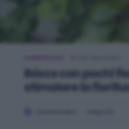
GIARDINAGGIO
5
min.
Tempo di lettura
Ibisco con pochi fi
stimolare la fioritu
Carmela Casaburi
22 Maggio 2026