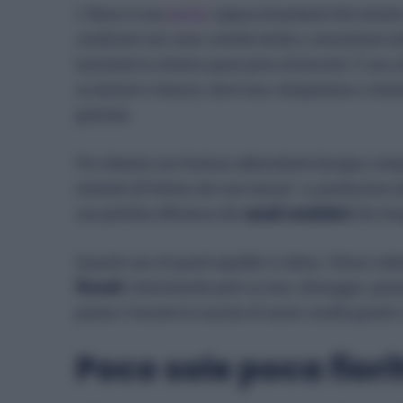
L’Ibisco è una
pianta
capace di produrre fiori enorm
condizioni non sono corrette tende a concentrare tutt
lasciando la chioma quasi priva di boccioli. È una s
su balconi e terrazzi, dove luce, temperatura e stru
giornata.
Per ottenere una fioritura abbondante bisogna comp
minerali all’interno dei suoi tessuti. La produzione d
una perfetta efficienza dei
canali conduttori
che tras
Quando uno di questi equilibri si altera, l’Ibisco r
floreali.
Intervenendo però su luce, drenaggio, potatu
pianta e favorire la nascita di nuove corolle grandi e
Poco sole poca fiori