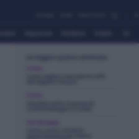
CHI SIAMO
COOKIE
PRIVACY POLICY
ordino
Risparmio
Riutilizzo
Pulizie
Da leggere questa settimana
Pulizie
Come togliere macchie di caffè
dai tappeti e tessuti
Pulizie
Soluzioni contro la puzza di
scarichi di bagno e cucina
Giardinaggio
Come curare l’Aralia in
appartamento per averla