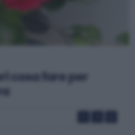
ori cosa fare per
ra