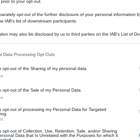
 prior to your opt-out.
rately opt-out of the further disclosure of your personal information by
he IAB’s list of downstream participants.
o privilegia la sopravvivenza della massa fogliare già
tion may also be disclosed by us to third parties on the IAB’s List of 
e le gemme apicali smettono di trasformarsi in fiori.
 that may further disclose it to other third parties.
 that this website/app uses one or more Google services and may gath
l Data Processing Opt Outs
 sani, ma privi di colore. In molti casi compaiono
including but not limited to your visit or usage behaviour. You may click 
tura completa.
 to Google and its third-party tags to use your data for below specifi
o opt-out of the Sharing of my personal data.
ogle consent section.
In
vere almeno sei o sette ore di sole pieno ogni giorno.
o opt-out of the Sale of my Personal Data.
i di accumulare abbastanza energia da sostenere la
In
to opt-out of processing my Personal Data for Targeted
ing.
rreno
In
o opt-out of Collection, Use, Retention, Sale, and/or Sharing
Ibisco riguarda l’utilizzo di
concimi
troppo
ricchi di
ersonal Data that Is Unrelated with the Purposes for which it
lected.