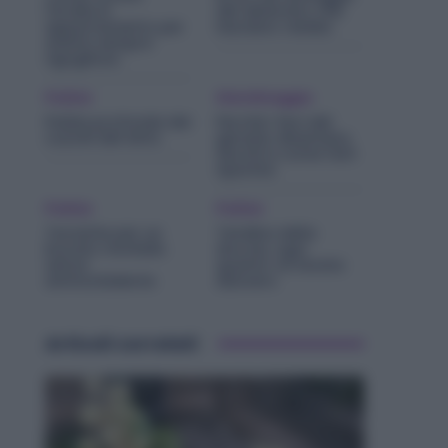
l’Aralia in
del detersivo che
appartamento per
lasciano residui
averla sempre
rigogliosa
Pulizie
Giardinaggio
Pulizia profonda dei
Perché i fiori del
cuscini del letto
geranio diventano
secchi e come farli
ripartire
Pulizie
Pulizie
Tecniche per un
Tendina della
bucato morbido
doccia, ogni
senza
quanto va lavata
ammorbidente
davvero
Articoli correlati