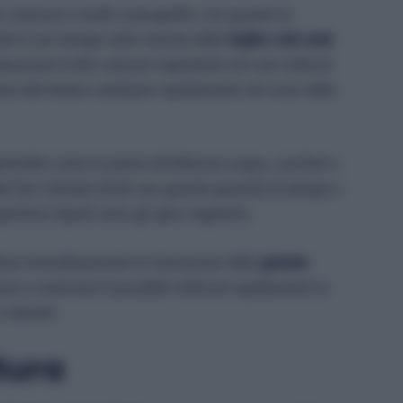
i, luminosi e molto scenografici, ma quando le
e le sue energie sulla crescita delle
foglie e dei rami
,
ituazione molto comune soprattutto nei vasi coltivati
ttura del terreno cambiano rapidamente nel corso della
rendere come la pianta distribuisce acqua, zuccheri e
ei fiori richiede infatti una grande quantità di energia e
portano liquidi verso gli apici vegetativi.
allenta immediatamente la formazione delle
gemme
ra e nutrizione è possibile riattivare rapidamente la
 colorate.
tura