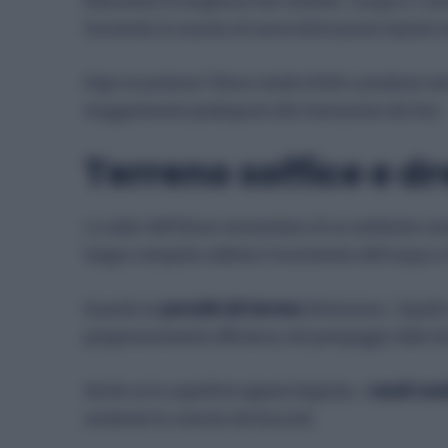
Riducendo la lunghezza dei condotti, l’acqua e i nut
favorendo la nascita di nuove biforcazioni laterali 
Dopo la potatura l’Ibisco tende infatti a produrre ra
maggiormente predisposti alla formazione dei fiori.
Terreno soffice e d
Le radici dell’Ibisco necessitano di un ambiente c
troppo compatto rallenta il movimento dell’acqua e 
Quando la
porosità del terreno
diminuisce, i liquidi 
progressivamente efficienza nel pompaggio della li
Anche se la superficie appare bagnata, i
canali cond
sostenere la crescita dei boccioli.