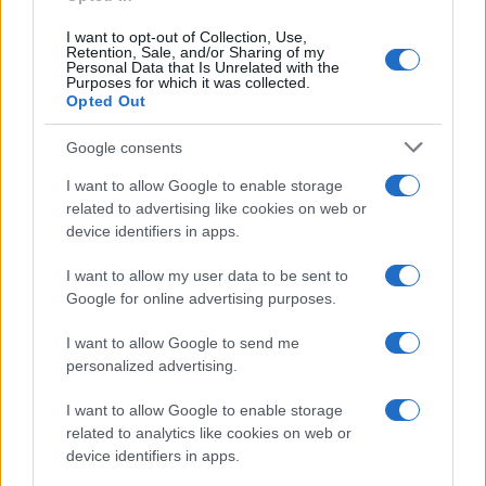
Riutilizzo
Pulizie
I want to opt-out of Collection, Use,
Retention, Sale, and/or Sharing of my
Personal Data that Is Unrelated with the
Esselunga
Purposes for which it was collected.
Opted Out
Eurospin
Lidl
Google consents
Selex
I want to allow Google to enable storage
related to advertising like cookies on web or
device identifiers in apps.
Titoli
I want to allow my user data to be sent to
Google for online advertising purposes.
Metodi efficaci per far tornare bianca la tavoletta del
wc ingiallita
I want to allow Google to send me
personalized advertising.
Iperico la pianta solare che illumina il giardino e resiste
a tutto
I want to allow Google to enable storage
related to analytics like cookies on web or
Foglio di giornale e aceto per pulire le piastrelle senza
device identifiers in apps.
lasciare striature