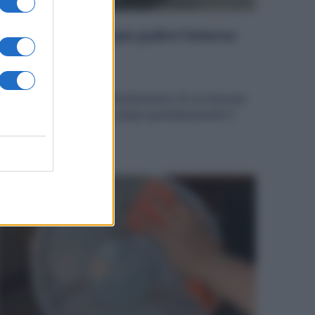
3 lavaggi a vuoto per pulire l’interno
della lavatrice
ulizie
13 Luglio 2025
a lavatrice, si sa, è l’elettrodomestico di cui nessuno
uò fare a meno perché compie quotidianamente il
uro lavoro...