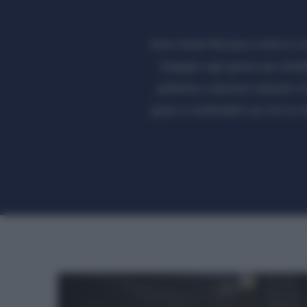
Sono Giulia! Mi piace vivere in 
impegno ogni giorno per render
preferisco soluzioni naturali e 
green e condividerli con chi mi 