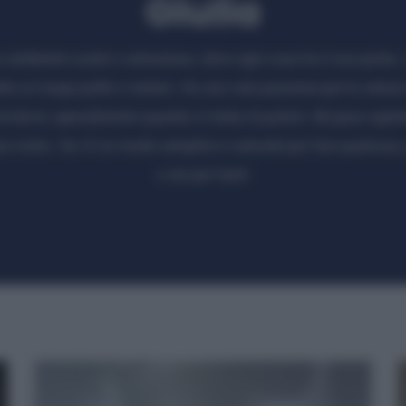
Giulia
un ambiente curato e armonioso, dove ogni cosa ha il suo posto. L
la un luogo pulito e sereno. Ho una vera passione per la natura e
fai-da-te, specialmente quando si tratta di pulizie. Mi piace speri
sta vicino. Se c’è un modo semplice e naturale per fare qualcosa
o sto per farlo!