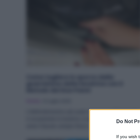
Come togliere lo sporco dalla
guarnizione della lavatrice con il
Metodo dei Due Panni
Pulizie
21 Luglio 2025
L’elettrodomestico più usato in casa quotidianamente
è sicuramente la lavatrice, in quanto ci permette di
Do Not Pr
avere il bucato sempre fresco...
If you wish 