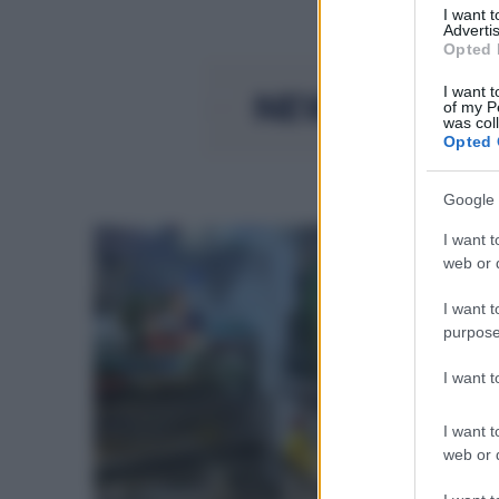
I want 
Advertis
Opted 
I want t
of my P
was col
Opted 
Google 
I want t
web or d
I want t
purpose
I want 
I want t
web or d