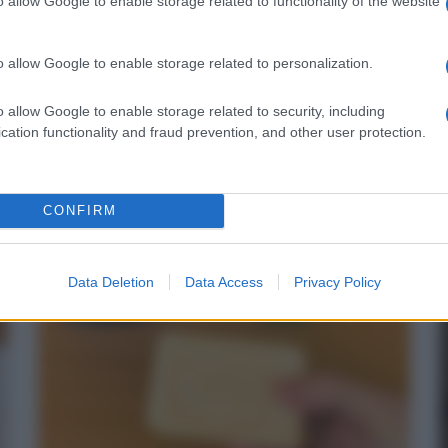
o allow Google to enable storage related to functionality of the website
Questo rimedio facile e economico
o allow Google to enable storage related to personalization.
toglierà tutte le strisce di calcare dal
tuo WC
P
o allow Google to enable storage related to security, including
Pulizie
14 Luglio 2025
cation functionality and fraud prevention, and other user protection.
L
A causa del continuo passaggio d'acqua, nel WC si
p
accumulano spesso degli aloni o delle strisce gialle.
d
Quando l'acqua scende,...
CONFIRM
Data Deletion
Data Access
Privacy Policy