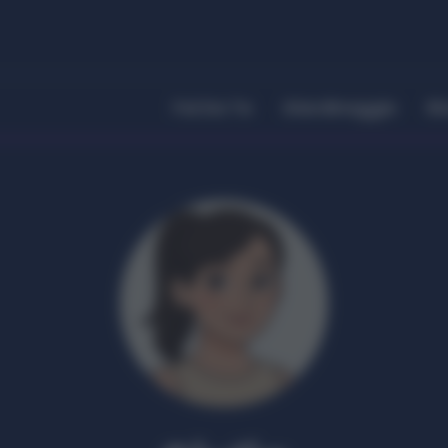
Fai Da Te
Giardinaggio
Ri