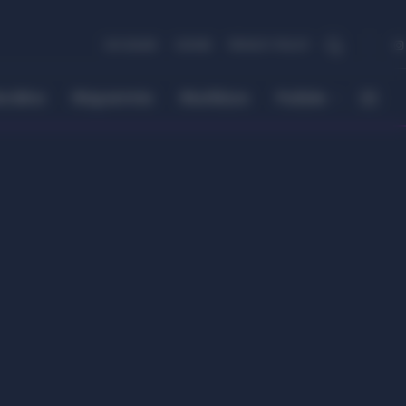
CHI SIAMO
COOKIE
PRIVACY POLICY
ordino
Risparmio
Riutilizzo
Pulizie