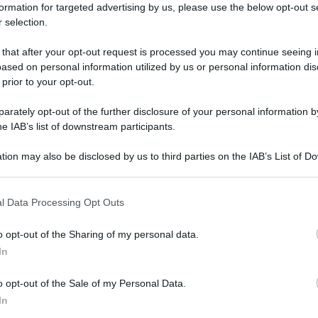
formation for targeted advertising by us, please use the below opt-out s
 selection.
 that after your opt-out request is processed you may continue seeing i
ased on personal information utilized by us or personal information dis
 prior to your opt-out.
rately opt-out of the further disclosure of your personal information by
he IAB’s list of downstream participants.
tion may also be disclosed by us to third parties on the IAB’s List of 
 that may further disclose it to other third parties.
 that this website/app uses one or more Google services and may gath
l Data Processing Opt Outs
i
5 trucchetti infallibili per la casa con le
including but not limited to your visit or usage behaviour. You may click 
scaglie di sapone di Marsiglia
 to Google and its third-party tags to use your data for below specifi
o opt-out of the Sharing of my personal data.
ogle consent section.
Pulizie
17 Luglio 2025
F
In
Quanto è buono il profumo del Sapone di Marsiglia?
St
o opt-out of the Sale of my Personal Data.
Senza dubbio è uno dei migliori metodi naturali non
s
In
solo...
m