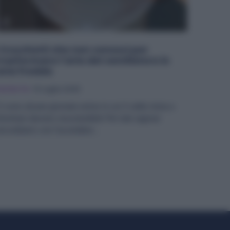
I trucchetti che non conosci per
trasformare l’aria del ventilatore in
aria fredda
ai Da Te
10 Luglio 2025
i sono alcune giornate estive in cui il caldo inizia a
iventare davvero insostenibile! Per tale ragione
rocediamo con l'accendere...