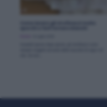
Come lavare gli strofinacci molto
sporchi e farli tornare bianchi
Pulizie
12 Luglio 2025
Usandoli giorno dopo giorno, gli strofinacci sono
sempre soggetti ad avere delle macchie di sugo e di
olio. Se non...