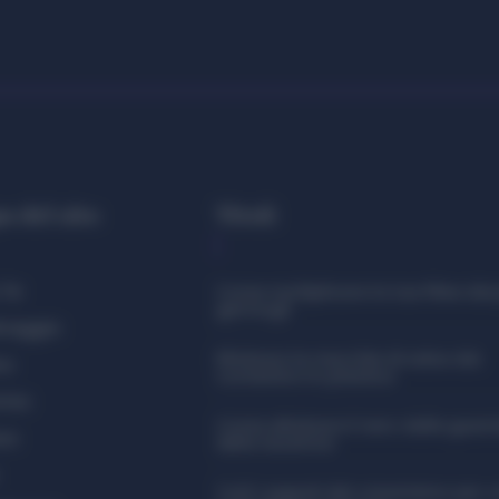
 del sito
Titoli
 Te
Come moltiplicare la tua Pilea dai 
germogli
inaggio
Eliminare le macchie di salsa dai
no
contenitori in plastica
rmio
Come eliminare il nero dalle guarni
zzo
della lavatrice
Tutti i segreti del crisantemo per 