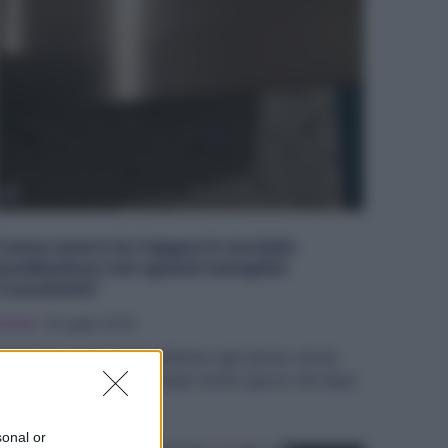
Come avere la Cappa in Acciaio
lucidissima con questi semplici
Trucchetti!
ulizie
19 Luglio 2025
 furia di cucinare tante pietanze ogni girono, alcuni
ezzi della cucina accumulano molto sporco che dopo
i fa...
sonal or