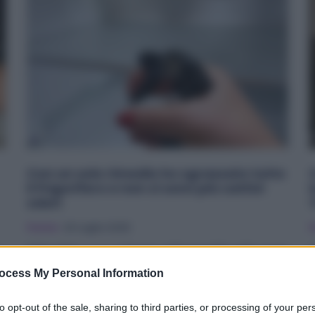
Con un solo rimedio ho sgrassato tutto
il frigorifero e non ci sono più cattivi
odori
Pulizie
20 Luglio 2025
P
Il frigorifero, si sa, è davvero indispensabile nelle nostre
A
case per la conservazione dei cibi e delle pietanze. A...
p
ocess My Personal Information
c
to opt-out of the sale, sharing to third parties, or processing of your per