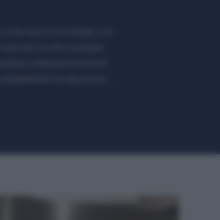
a mia casa è il mio rifugio, e mi
 per tutto ciò che è ecologico:
mentare, scoprire piccoli trucchi
, probabilmente l’ho già provato…