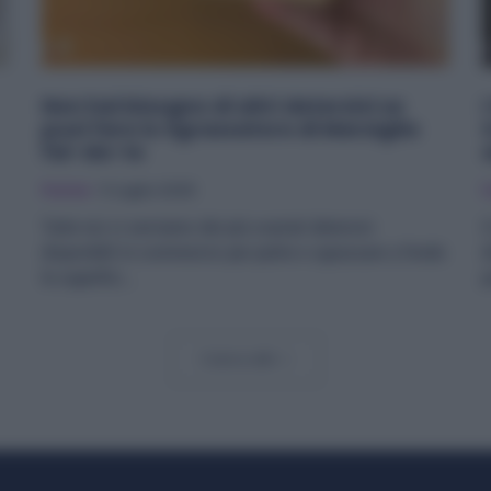
Non hai bisogno di altri detersivi se
puoi fare lo Sgrassatore di Marsiglia
fai-da-te
Pulizie
11 Luglio 2025
F
Tutte noi ci serviamo dei più svariati detersivi
C
disponibili in commercio per pulire e sgrassare a fondo
d
le superfici...
p
Carica altri