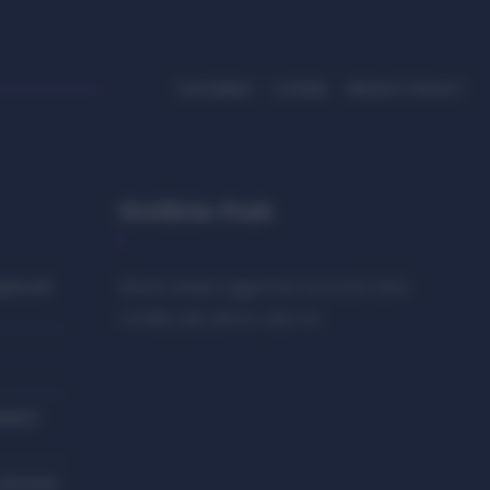
CHI SIAMO
COOKIE
PRIVACY POLICY
Notifiche Push
piccoli
Rimani sempre aggiornato sui nostri ultimi
consigli, ogni giorno, ogni ora.
zioni
colorare