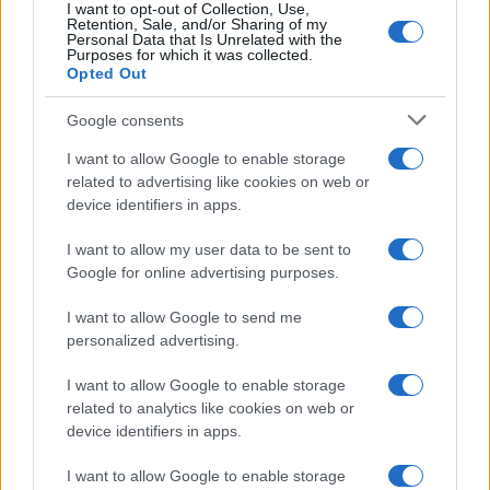
I want to opt-out of Collection, Use,
Retention, Sale, and/or Sharing of my
Pulizie
Personal Data that Is Unrelated with the
Purposes for which it was collected.
Esselunga
Opted Out
Eurospin
Google consents
Lidl
Selex
I want to allow Google to enable storage
related to advertising like cookies on web or
device identifiers in apps.
Titoli
I want to allow my user data to be sent to
Google for online advertising purposes.
Come togliere lo sporco dalla guarnizione della
I want to allow Google to send me
lavatrice con il Metodo dei Due Panni
personalized advertising.
Con un solo rimedio ho sgrassato tutto il frigorifero e
I want to allow Google to enable storage
non ci sono più cattivi odori
related to analytics like cookies on web or
Come avere la Cappa in Acciaio lucidissima con questi
device identifiers in apps.
semplici Trucchetti!
I want to allow Google to enable storage