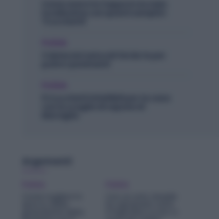
Come avere la Cappa in Acciaio
lucidissima con questi semplici
Trucchetti!
Pulizie
3 detersivi naturali fai da te per
pulire i pavimenti
Pulizie
5 trucchetti infallibili per la casa
con le scaglie di sapone di
Marsiglia
Argomenti
Pulizie
Pulizie
Come togliere lo
Con un solo rimedio
sporco dalla
ho sgrassato tutto
guarnizione della
il frigorifero e non ci