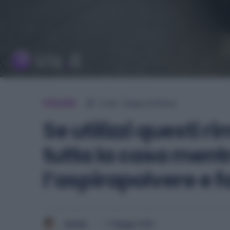
PULIZIE
3
min.
Tempo di lettura
Se utilizzi questi 
tutta la casa ment
l’aspirapolvere e fai
Giulia
11 Maggio 2025