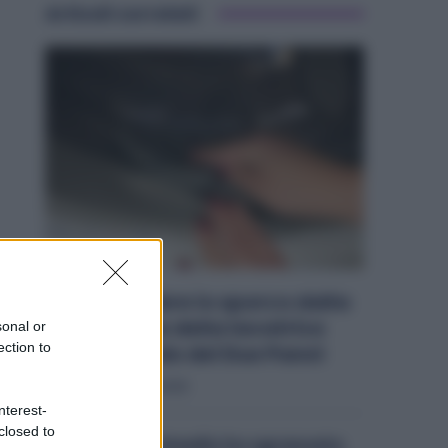
Articoli correlati
Come togliere lo sporco dalla
guarnizione della lavatrice
sonal or
ection to
con il Metodo dei Due Panni
Pulizie
21 Luglio 2025
nterest-
closed to
Con un solo rimedio ho sgrassato