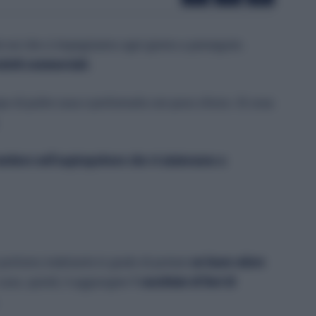
tte noi che ci impegniamo ogni giorno a perseguire.
dotti commerciali.
o di pulire casa e profumarla con poco sforzo. Di cosa
ettere nell’aspirapolvere che vi aiuteranno a
ro profumo inebriante in grado di portare
un buon odore
 caso, quindi, è aggiungere
1 cucchiaio di fiori di