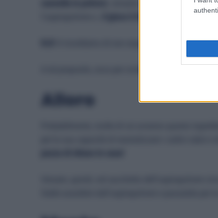
cannella in polvere
, versarla sul pavimento e farla,
authenti
l’aspirapolvere e…
il gioco è fatto!
N.B
Vi ricordiamo di non esagerare con le quantità p
A tal proposito, ecco per voi
un video con per veder
Alloro
Probabilmente, molte di voi avranno questo ingredie
per la sua capacità di neutralizzare i cattivi odori e 
puzza di chiuso in casa!
Versate, quindi, nel sacchetto dell’aspirapolvere cir
fatele assorbire dall’aspirapolvere e passatela per l