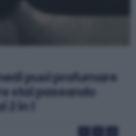
rimedi puoi profumare
re stai passando
 2 in 1