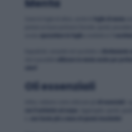
Menta
Come le foglie di alloro, anche le
foglie di menta
so
portare un buon profumo! Dovrete, quindi, procedere 
ovvero
spezzettare le foglie
e metterle in
1 cucchia
Dopodiché, versatele nel sacchetto o
direttamente s
che è possibile
utilizzare la menta anche per profum
odori!
Oli essenziali
Infine, vediamo come utilizzare gli
oli essenziali
, i 
con il serbatoio ad acqua
. Aggiungete, quindi, qual
e…
non farete più a meno di questo trucchetto!