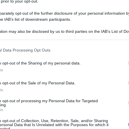
 prior to your opt-out.
rately opt-out of the further disclosure of your personal information by
 portare un buon profumo in casa
, non si possono non
he IAB’s list of downstream participants.
tti, sono
utilizzati anche per togliere la puzza dalle
tion may also be disclosed by us to third parties on the IAB’s List of 
 that may further disclose it to other third parties.
 that this website/app uses one or more Google services and may gath
cce di limone o di arancia,
farle essiccare per qualche
l Data Processing Opt Outs
including but not limited to your visit or usage behaviour. You may click 
o di queste bucce all’interno del
 to Google and its third-party tags to use your data for below specifi
o opt-out of the Sharing of my personal data.
ogle consent section.
rodomestico per tutta la casa:
e che profumo!
In
mente nel sacchetto e non aspirate, perché potreste
o opt-out of the Sale of my Personal Data.
In
to opt-out of processing my Personal Data for Targeted
ing.
In
o opt-out of Collection, Use, Retention, Sale, and/or Sharing
tà lenitive ma
anche per il suo profumo inconfondibile.
ersonal Data that Is Unrelated with the Purposes for which it
lected.