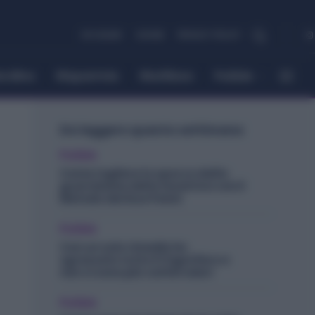
CHI SIAMO
COOKIE
PRIVACY POLICY
ordino
Risparmio
Riutilizzo
Pulizie
Da leggere questa settimana
Pulizie
Come togliere lo sporco dalla
guarnizione della lavatrice con il
Metodo dei Due Panni
Pulizie
Con un solo rimedio ho
sgrassato tutto il frigorifero e
non ci sono più cattivi odori
Pulizie