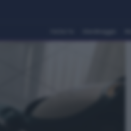
Fai Da Te
Giardinaggio
Ri