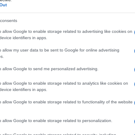
Out
con tanti piccoli trucchetti in casa. Se vuoi ricevere i
consents
ttamente su WHATSAPP!
Contattami qui e salva il mio
o allow Google to enable storage related to advertising like cookies on
evice identifiers in apps.
o allow my user data to be sent to Google for online advertising
tto direttamente sul pavimento
e aspirarlo, poi, con
s.
rapolvere in casa, noterete che il
profumo del
to allow Google to send me personalized advertising.
o allow Google to enable storage related to analytics like cookies on
evice identifiers in apps.
o allow Google to enable storage related to functionality of the website
profumo dolce e super piacevole. Non a caso, è utilizzata
tre case!
o allow Google to enable storage related to personalization.
te,
quindi, dovrete riempire
metà cucchiaio con la
o allow Google to enable storage related to security, including