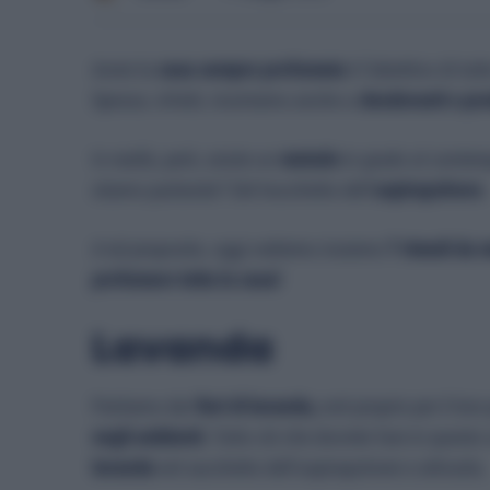
Avere la
casa sempre profumata
è l’obiettivo di tu
Spesso, infatti, ricorriamo anche a
deodoranti o pro
In realtà, però, esiste un
metodo
in grado al contemp
stiamo parlando? Del trucchetto dell’
aspirapolvere
.
A tal proposito, oggi vedremo insieme
7 rimedi da m
profumare tutta la casa!
Lavanda
Partiamo dai
fiori di lavanda,
noti proprio per il lo
negli ambienti.
Tutto ciò che dovrete fare in questo
lavanda
nel sacchetto dell’aspirapolvere e attivarla.