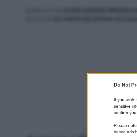
Sentirete un forte
profumo di lavanda diffondersi pe
fiori quando
non sentirete più il profumo con il pa
Do Not Pr
If you wish 
sensitive in
confirm your
Powered by
Please note
based ads b