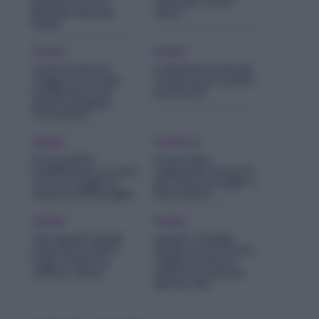
lavatrice con il
sono più cattivi
Metodo dei Due
odori
Panni
Pulizie
Pulizie
Come avere la
3 detersivi naturali
Cappa in Acciaio
fai da te per pulire i
lucidissima con
pavimenti
questi semplici
Trucchetti!
Pulizie
Fai Da Te
5 trucchetti
Come fare
infallibili per la casa
l’appretto fai da te
con le scaglie di
per stirare meglio e
sapone di Marsiglia
fare prima!
Pulizie
Pulizie
Usa questi rimedi
Questo rimedio
naturali se apri il
facile e economico
frigo e senti un
toglierà tutte le
cattivo odore
strisce di calcare
dal tuo WC