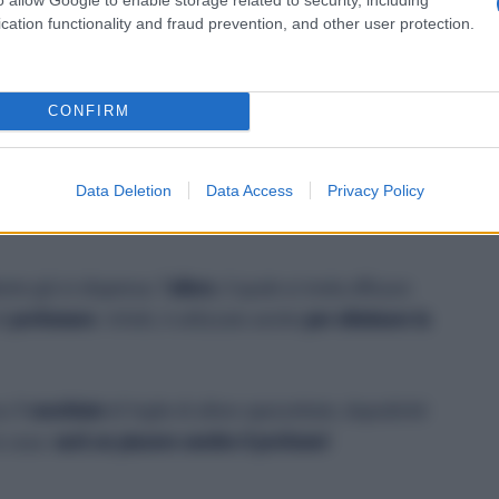
 poi, aspirare dall’aspirapolvere. Dopodiché, avviate
cation functionality and fraud prevention, and other user protection.
erché l’odore forte potrebbe disturbare.
CONFIRM
e come profumare casa con l’aspirapolvere!
Data Deletion
Data Access
Privacy Policy
nte già in dispensa: l
’alloro
, il quale si rivela efficace
di
profumare
. Infatti, è utilizzato anche
per eliminare la
ca
1 cucchiaio
di foglie di alloro spezzettate, dopodiché
a casa:
sarà un piacere sentire il profumo!