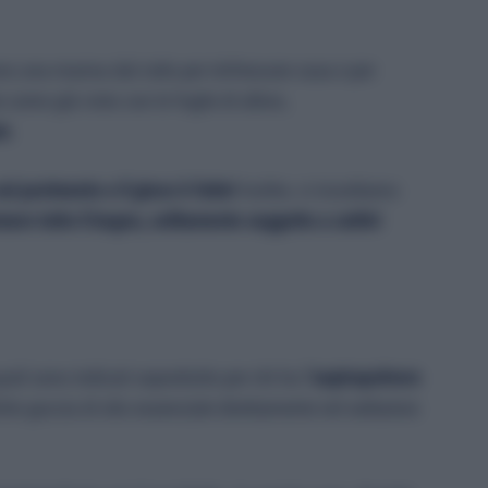
no una manna dal cielo per rinfrescare casa e per
come già visto con le foglie di alloro,
io
.
ul pavimento e il gioco è fatto!
Inoltre, vi ricordiamo
are tutto il bagno, solitamente soggetto a cattivi
quali sono indicati soprattutto per chi ha l
’aspirapolvere
che goccia di olio essenziale direttamente nel serbatoio