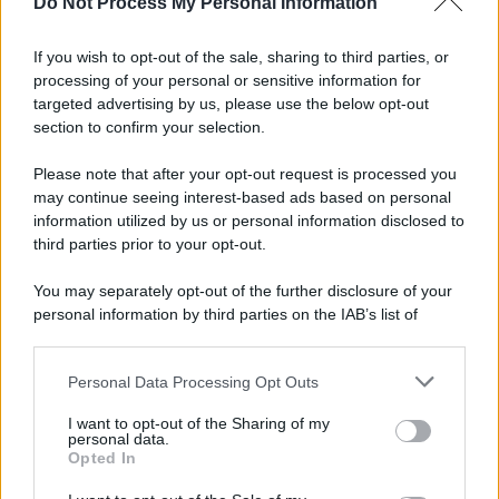
Do Not Process My Personal Information
If you wish to opt-out of the sale, sharing to third parties, or
processing of your personal or sensitive information for
targeted advertising by us, please use the below opt-out
section to confirm your selection.
Please note that after your opt-out request is processed you
may continue seeing interest-based ads based on personal
information utilized by us or personal information disclosed to
CHI SIAMO
COOKIE
PRIVACY POLICY
third parties prior to your opt-out.
You may separately opt-out of the further disclosure of your
Iris.it è la tua amica per la casa. Qui troverai consigli su pulizie,
personal information by third parties on the IAB’s list of
giardinaggio,l design d'interni, trucchetti per la casa, riordino e
downstream participants.
fai-da-te.
Personal Data Processing Opt Outs
This information may also be disclosed by us to third parties
on the IAB’s List of Downstream Participants that may further
I want to opt-out of the Sharing of my
Mappa del sito
disclose it to other third parties.
personal data.
Opted In
Please note that this website/app uses one or more Google
services and may gather and store information including but