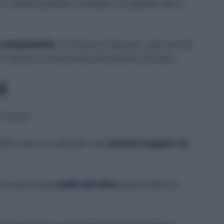
n ci saranno problemi a mandare via qualsiasi tipo di
e energicamente
, con il lato non abrasivo, sulle zone da
vi che non vi siano né macchie né strisce d’acqua.
i
n cucina!
lla cucina e in entrambi i casi
possono scappare via
e, troviamo anche
quella anti-odore
perché cattura la