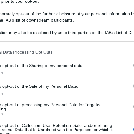
 prior to your opt-out.
rately opt-out of the further disclosure of your personal information by
he IAB’s list of downstream participants.
 pulente dell’aceto d’alcol!
tion may also be disclosed by us to third parties on the IAB’s List of 
 that may further disclose it to other third parties.
tete risolvere semplicemente mettendo
dell’aceto su
 that this website/app uses one or more Google services and may gath
l Data Processing Opt Outs
including but not limited to your visit or usage behaviour. You may click 
 to Google and its third-party tags to use your data for below specifi
o opt-out of the Sharing of my personal data.
ogle consent section.
con tanti piccoli trucchetti in casa. Se vuoi ricevere i
In
ttamente su WHATSAPP!
Contattami qui e salva il mio
o opt-out of the Sale of my Personal Data.
In
potete usarlo anche per lavarli all’interno), poi
to opt-out of processing my Personal Data for Targeted
ing.
In
o opt-out of Collection, Use, Retention, Sale, and/or Sharing
uscire fuori tutto il
colore naturale e la brillantezza del
ersonal Data that Is Unrelated with the Purposes for which it
lected.