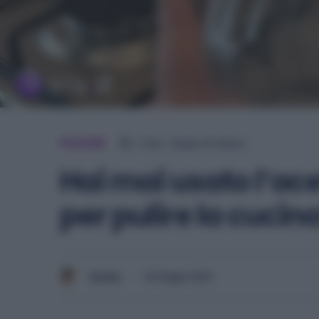
PULIZIE
2
min.
Tempo di lettura
Hai mai usato l’ace
per pulire la cucin
Giulia
26 Giugno 2025