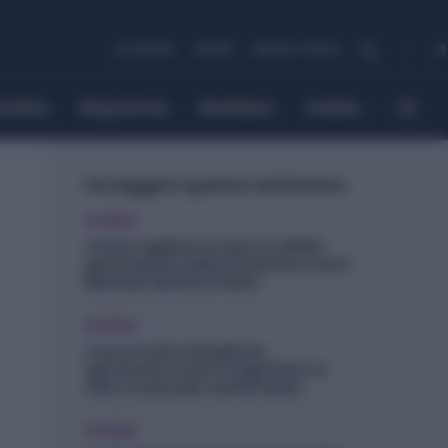
CHI SIAMO
COOKIE
PRIVACY POLICY
ordino
Risparmio
Riutilizzo
Pulizie
Da leggere questa settimana
Pulizie
Come togliere lo sporco dalla
guarnizione della lavatrice con il
Metodo dei Due Panni
Pulizie
Con un solo rimedio ho
sgrassato tutto il frigorifero e
non ci sono più cattivi odori
Pulizie