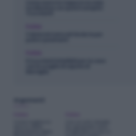
Come avere la Cappa in Acciaio
lucidissima con questi semplici
Trucchetti!
Pulizie
3 detersivi naturali fai da te per
pulire i pavimenti
Pulizie
5 trucchetti infallibili per la casa
con le scaglie di sapone di
Marsiglia
Argomenti
Pulizie
Pulizie
Come togliere lo
Con un solo rimedio
sporco dalla
ho sgrassato tutto
guarnizione della
il frigorifero e non ci