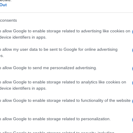
Out
uffa
consents
o allow Google to enable storage related to advertising like cookies on
care o la muffa
tra i vari tipi di sporco!
evice identifiers in apps.
o allow my user data to be sent to Google for online advertising
o efficace e impeccabile
? Vediamo subito insieme
s.
to allow Google to send me personalized advertising.
ia d’aceto su un panno
e tamponate più volte sulla
o allow Google to enable storage related to analytics like cookies on
evice identifiers in apps.
o allow Google to enable storage related to functionality of the website
rubinetti o sul piano cottura
, dovrete procedere
a e strofinando via la macchia.
o allow Google to enable storage related to personalization.
o allow Google to enable storage related to security, including