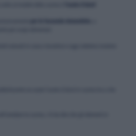
 sotto al mobile della cucina è
l’aceto d’alcol
!
 esclusivamente
per le faccende domestiche
, a
ente per scopi alimentari.
todi naturali in casa e lavatrice e oggi vedremo insieme
ddisfacente se usate l’aceto d’alcol in cucina ha a che
l’arredare la cucina, c’è da dire che gli elementi in