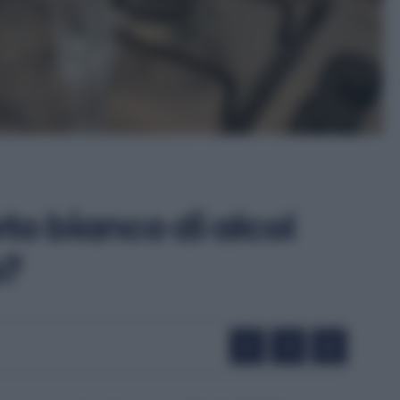
to bianco di alcol
a?