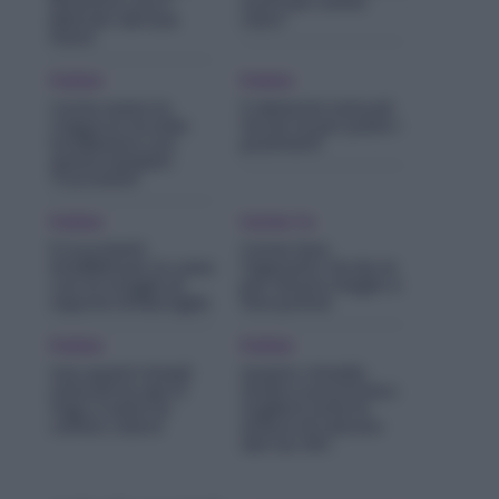
lavatrice con il
sono più cattivi
Metodo dei Due
odori
Panni
Pulizie
Pulizie
Come avere la
3 detersivi naturali
Cappa in Acciaio
fai da te per pulire i
lucidissima con
pavimenti
questi semplici
Trucchetti!
Pulizie
Fai Da Te
5 trucchetti
Come fare
infallibili per la casa
l’appretto fai da te
con le scaglie di
per stirare meglio e
sapone di Marsiglia
fare prima!
Pulizie
Pulizie
Usa questi rimedi
Questo rimedio
naturali se apri il
facile e economico
frigo e senti un
toglierà tutte le
cattivo odore
strisce di calcare
dal tuo WC