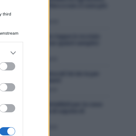
tutto il frigorifero e non ci sono più
cattivi odori
 third
Pulizie
20 Luglio 2025
Downstream
Come avere la Cappa in Acciaio
lucidissima con questi semplici
Trucchetti!
er and store
to grant or
Pulizie
19 Luglio 2025
ed purposes
3 detersivi naturali fai da te per
pulire i pavimenti
Pulizie
18 Luglio 2025
5 trucchetti infallibili per la casa
con le scaglie di sapone di
Marsiglia
Pulizie
17 Luglio 2025