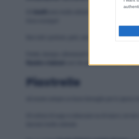
authenti
Gli
insetti
sono molto attirati dagli odori e talvolta da
trova ovunque!
Non tutti i profumi, però, sono di loro gradimento e
Potete, dunque, allontanarli riscaldando
1 tazza d’a
finestre o balconi
così che gli insetti sentano l’odor
Piastrelle
Ad essere sempre un buon bersaglio per lo sporco 
Gli schizzi di sugo si attaccano su di esse e, se non
davvero molto ostinate.