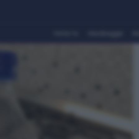
Fai Da Te
Giardinaggio
Ri