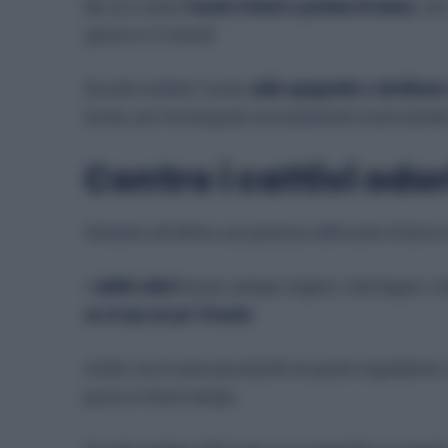
Ma se si tiene
l’aceto d’alcol a portata di mano
, no
sporco in 5 minuti!
Dovrete mettere l’aceto
sulla spugnetta e strofinar
lavare, poi risciacquate accuratamente assicurando
Contro i cattivi odor
Veniamo all’ultimo uso prezioso dell’aceto d’alcol i
I
cattivi odori
hanno sempre origine o dal bagno o da
se si usa un po’ d’aceto
.
Infatti, tra le tante peculiarità di questo ingredient
puzza in breve tempo.