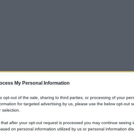
ocess My Personal Information
to opt-out of the sale, sharing to third parties, or processing of your per
formation for targeted advertising by us, please use the below opt-out s
anzitutto
usarlo su una spugna non abrasiva
, ma
 selection.
 that after your opt-out request is processed you may continue seeing i
fi
!
ased on personal information utilized by us or personal information dis