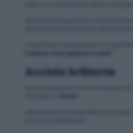
Quello di cui si dovrebbe avere sempre una bottiglia
Tale specifica tipologia d’aceto è indicata solo ed
differenza dei suoi simili che sono usati principalm
L’aceto d’alcol si annovera da anni tra i migliori me
6 motivi per usarlo ogni giorno in cucina!
Acciaio brillante
Una cosa che potreste trova molto interessante e so
fare proprio con
l’acciaio
!
Sebbene anche altri materiali abbiano preso piede nel
acciaio sono sempre presenti.