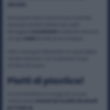
alternativi
).
Risciacquare l’aceto e lavare di nuovo il pennello,
utilizzando stavolta il detersivo per i piatti.
Massaggiate
accuratamente
le setole per assicurarvi
che ogni
residuo
di make-up sia scomparso.
Infine, risciacquare ulteriormente con acqua tiepida,
facendo attenzione a non far penetrare l’acqua
all’interno del manico.
Piatti di plastica!
Se invece desiderate un lavaggio più accurato,
esistono diversi
accessori per la pulizia dei pennelli
per il make-up
.