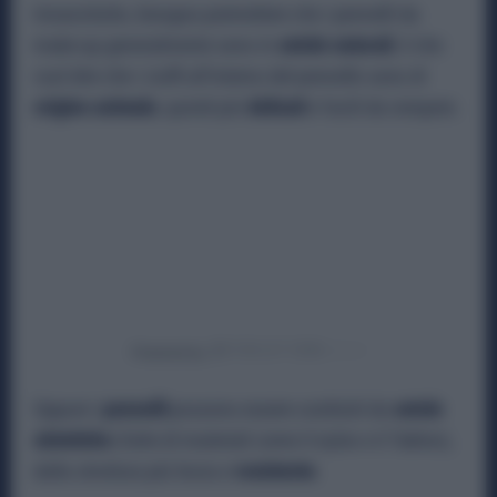
Innanzitutto, bisogna premettere che i pennelli da
make-up generalmente sono in
setole naturali
, il che
vuol dire che i ciuffi all’interno del pennello sono di
origine animale
, quindi più
delicati
e facili da rompere.
Powered by
Oppure i
pennelli
possono essere costituiti da
setole
sintetiche
(fatte di materiali come il nylon e il Taklon),
dalla struttura più liscia e
resistente
.