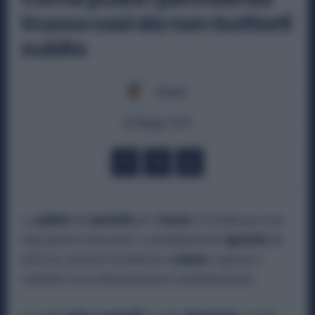
trucco così da non buttarli
subito
Giulia
28 Maggio 2025
La
pulizia
dei
pennelli
per il
trucco
e il make-up è uno
step spesso trascurato o completamente
ignorato
da
tutte noi, perché è fastidioso e
noioso
e spesso e
volentieri ce ne dimentichiamo completamente.