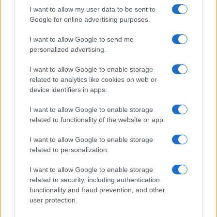
Titoli
I want to allow my user data to be sent to
Google for online advertising purposes.
Come togliere lo sporco dalla guarnizione della
I want to allow Google to send me
lavatrice con il Metodo dei Due Panni
personalized advertising.
Con un solo rimedio ho sgrassato tutto il frigorifero e
I want to allow Google to enable storage
non ci sono più cattivi odori
related to analytics like cookies on web or
Come avere la Cappa in Acciaio lucidissima con questi
device identifiers in apps.
semplici Trucchetti!
I want to allow Google to enable storage
3 detersivi naturali fai da te per pulire i pavimenti
related to functionality of the website or app.
I want to allow Google to enable storage
related to personalization.
Notifiche Push
I want to allow Google to enable storage
related to security, including authentication
Rimani sempre aggiornato sui nostri ultimi consigli, ogni giorno,
functionality and fraud prevention, and other
ogni ora.
user protection.