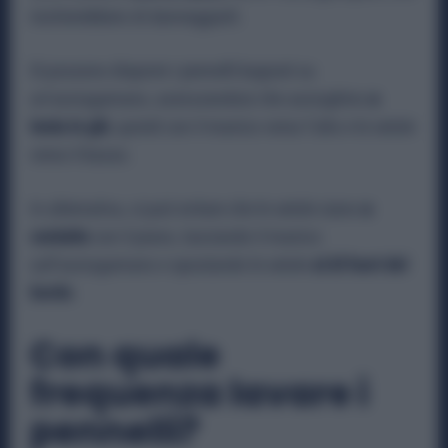
rischierebbero di danneggiarli.
Si possono disporre i pennelli bagnati su
un’asciugamano, assicurandosi che asciughino
a
testa in giù
, quindi con il manico verso l’alto e le setole
verso il basso.
In alternativa, si può evitare che le setole siano
a
contatto
con il piano, lasciando il manico
sull’asciugamano e spostando le setole
al di fuori del
bordo
.
Con quale
frequenza lavare i
pennelli?