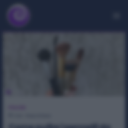
PULIZIE
3
min.
Tempo di lettura
Come pulire i pennelli da