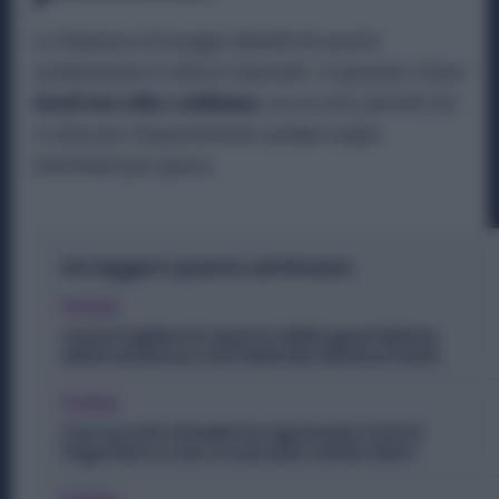
La frequenza di lavaggio dipende da quanto
assiduamente si utilizza il pennello. In generale, è bene
lavarli una volta a settimana
, ma se sono pennelli che
si utilizzano frequentemente sarebbe meglio
disinfettarli più spesso.
Da leggere questa settimana
Pulizie
Come togliere lo sporco dalla guarnizione
della lavatrice con il Metodo dei Due Panni
Pulizie
Con un solo rimedio ho sgrassato tutto il
frigorifero e non ci sono più cattivi odori