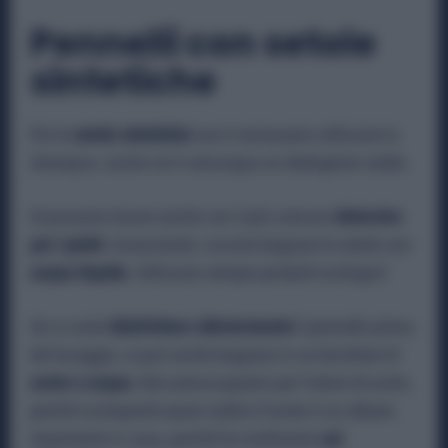
Pennelli con setole
sintetiche
Per le
setole sintetiche
non è necessario utilizzare lo
shampoo, anche se è comunque un detergente valido.
Si possono lavare anche con il più comune
detersivo
per i piatti
. Innanzitutto, occorre bagnare le setole con
acqua tiepida
. Utilizzare sempre prodotti ecologici!
Se si vuole
disinfettare ulteriormente
il pennello prima
del lavaggio, si può anche bagnare in un bicchiere di
aceto e acqua.
Non preoccupatevi per l’odore di aceto,
perché scomparirà quasi subito (l’aceto è un alleato
importante in casa, perché ha moltissimi
usi