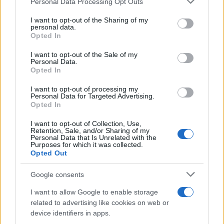
Personal Data Processing Opt Outs
This information may also be disclosed by us to third parties
on the IAB’s List of Downstream Participants that may further
I want to opt-out of the Sharing of my
Mappa del sito
disclose it to other third parties.
personal data.
Opted In
Please note that this website/app uses one or more Google
services and may gather and store information including but
I want to opt-out of the Sale of my
Fai Da Te
Personal Data.
not limited to your visit or usage behaviour. You may click to
Opted In
Giardinaggio
grant or deny consent to Google and its third-party tags to
use your data for below specified purposes in below Google
Riordino
I want to opt-out of processing my
consent section.
Personal Data for Targeted Advertising.
Risparmio
Opted In
Riutilizzo
I want to opt-out of Collection, Use,
Retention, Sale, and/or Sharing of my
Pulizie
Personal Data that Is Unrelated with the
Purposes for which it was collected.
Esselunga
Opted Out
Eurospin
Google consents
Lidl
Selex
I want to allow Google to enable storage
related to advertising like cookies on web or
device identifiers in apps.