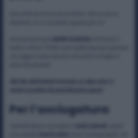
Sono facili da trovare ed economici. Ma se non ne
disponete, ho un trucchetto apposta per voi!
Avete presente quei
piattini di plastica
che hanno il
fondo in rilievo? Potete usare quella base per esercitare
una leggera azione abrasiva che pulirà al meglio le
setole del pennello!
Alla fine dell’articolo troverete un video dove vi
mostro la pulizia dei pennelli passo passo!
Per l’asciugatura
I pennelli devono asciugare in
modo naturale
, quindi
sono bandite
fonti di calore
come l’asciugacapelli, che