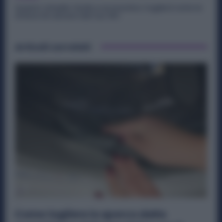
Questo rimedio facile e economico toglierà tutte le
strisce di calcare dal tuo WC
Articoli correlati
Come togliere lo sporco dalla