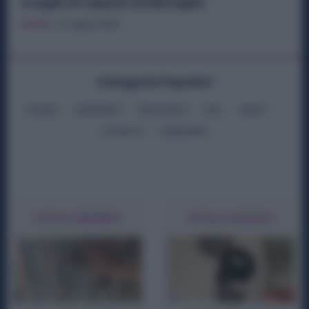
scaglie di sapone di Marsiglia
Pulizie
17 Luglio 2025
Categorie Popolari
PULIZIE
RIORDINO
RIUTILIZZO
LIDL
SELEX
FAI DA TE
EUROSPIN
ARTICOLO PRECEDENTE
ARTICOLO SUCCESSIVO