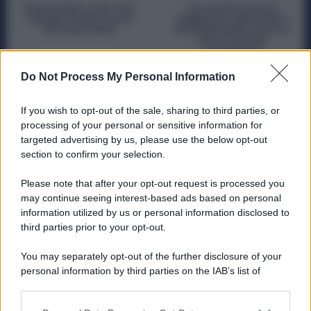
Come pulire i vetri con
Con questa pasta
l’amido di mais e non
magica ho sgrassato i
avere più aloni
piattelli della cucina e
non ho dovuto
ricomprarli
Do Not Process My Personal Information
If you wish to opt-out of the sale, sharing to third parties, or
processing of your personal or sensitive information for
targeted advertising by us, please use the below opt-out
section to confirm your selection.
Please note that after your opt-out request is processed you
may continue seeing interest-based ads based on personal
information utilized by us or personal information disclosed to
CHI SIAMO
COOKIE
PRIVACY POLICY
third parties prior to your opt-out.
You may separately opt-out of the further disclosure of your
Iris.it è la tua amica per la casa. Qui troverai consigli su pulizie,
personal information by third parties on the IAB’s list of
giardinaggio,l design d'interni, trucchetti per la casa, riordino e
downstream participants.
fai-da-te.