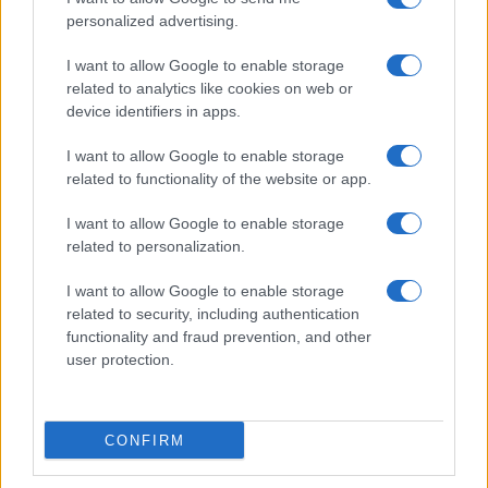
lavatrice con il Metodo dei Due Panni
personalized advertising.
Con un solo rimedio ho sgrassato tutto il frigorifero e
I want to allow Google to enable storage
non ci sono più cattivi odori
related to analytics like cookies on web or
Come avere la Cappa in Acciaio lucidissima con questi
device identifiers in apps.
semplici Trucchetti!
I want to allow Google to enable storage
3 detersivi naturali fai da te per pulire i pavimenti
related to functionality of the website or app.
I want to allow Google to enable storage
related to personalization.
Notifiche Push
I want to allow Google to enable storage
related to security, including authentication
Rimani sempre aggiornato sui nostri ultimi consigli, ogni giorno,
functionality and fraud prevention, and other
ogni ora.
user protection.
CONFIRM